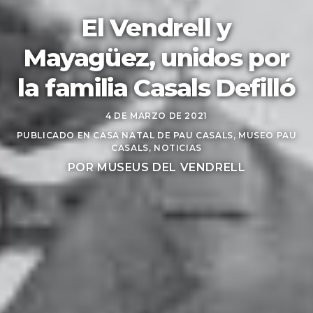
El Vendrell y
Mayagüez, unidos por
la familia Casals Defilló
4 DE MARZO DE 2021
PUBLICADO EN
CASA NATAL DE PAU CASALS
,
MUSEO PAU
CASALS
,
NOTICIAS
POR
MUSEUS DEL VENDRELL