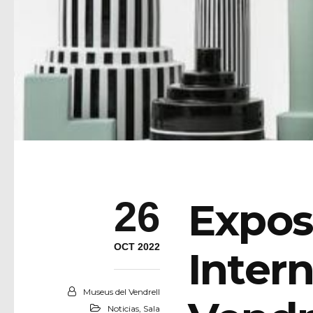
26
Exposi
OCT 2022
Inter
Museus del Vendrell
Noticias
,
Sala