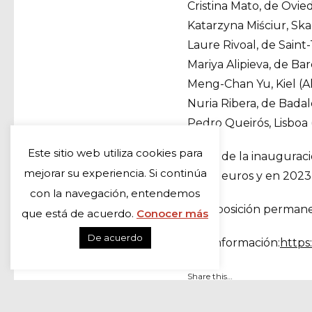
Cristina Mato, de Ovie
Katarzyna Miściur, Sk
Laure Rivoal, de Saint
Mariya Alipieva, de Ba
Meng-Chan Yu, Kiel (A
Nuria Ribera, de Bada
Pedro Queirós, Lisboa
Este sitio web utiliza cookies para
El día de la inaugura
mejorar su experiencia. Si continúa
4.300 euros y en 2023 
con la navegación, entendemos
La exposición permane
que está de acuerdo.
Conocer más
De acuerdo
Más información:
https
Share this…