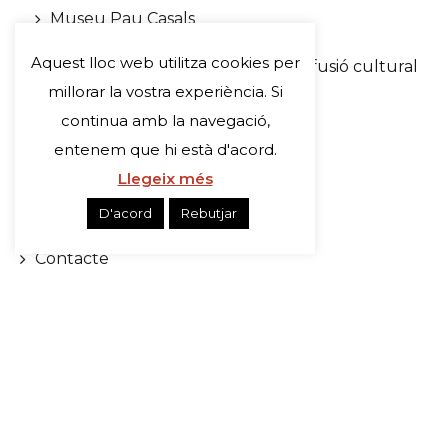
Museu Pau Casals
Casa Museu Àngel Guimerà
Aquest lloc web utilitza cookies per
Sala Portal del Pardo. Espai de difusió cultural
Visita’ns
millorar la vostra experiència. Si
Rutes
continua amb la navegació,
Serveis pedagògics
entenem que hi està d'acord.
Notícies
Llegeix més
Agenda
Compra d’entrades
D'acord
Rebutjar
Audioguies
Contacte
Tweets by VendrellMuseus