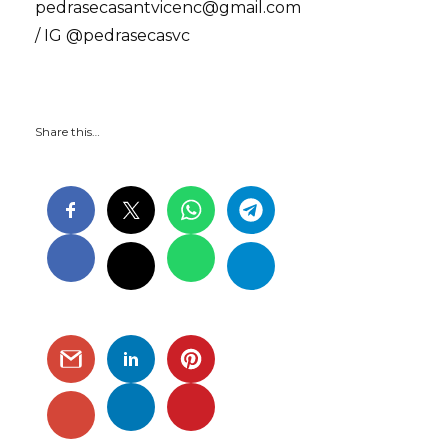
pedrasecasantvicenc@gmail.com
/ IG @pedrasecasvc
Share this…