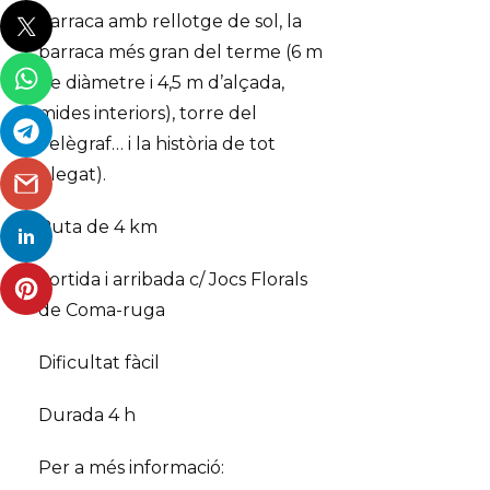
barraca amb rellotge de sol, la
barraca més gran del terme (6 m
de diàmetre i 4,5 m d’alçada,
mides interiors), torre del
Telègraf… i la història de tot
plegat).
Ruta de 4 km
Sortida i arribada c/ Jocs Florals
de Coma-ruga
Dificultat fàcil
Durada 4 h
Per a més informació: