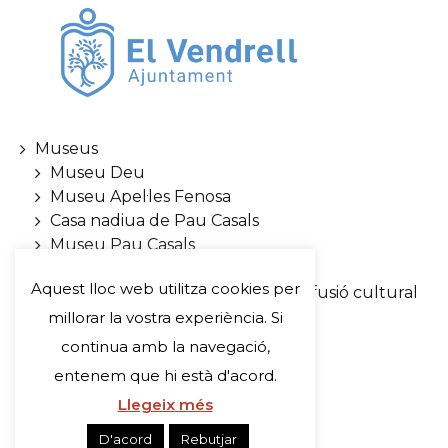
Museus
Museu Deu
Museu Apel·les Fenosa
Casa nadiua de Pau Casals
Museu Pau Casals
Casa Museu Àngel Guimerà
Aquest lloc web utilitza cookies per
Sala Portal del Pardo. Espai de difusió cultural
Visita’ns
millorar la vostra experiència. Si
Rutes
continua amb la navegació,
Serveis pedagògics
entenem que hi està d'acord.
Notícies
Llegeix més
Agenda
Compra d’entrades
D'acord
Rebutjar