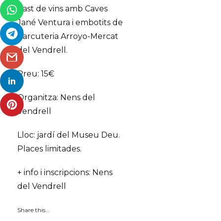
Tast de vins amb Caves
Jané Ventura i embotits de
Xarcuteria Arroyo-Mercat
del Vendrell.
Preu: 15€
Organitza: Nens del
Vendrell
Lloc: jardí del Museu Deu.
Places limitades.
+ info i inscripcions: Nens
del Vendrell
Share this…